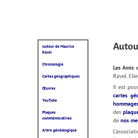
Autou
αutour de Maurice
Ravel
Chronologie
Les Amis 
Ravel. Ell
Cartes géographiques
Il est pos
Œuvres
cartes gé
YouTube
hommages
des
plaqu
Plaques
commémoratives
de
nos me
Arbre généalogique
L’associa