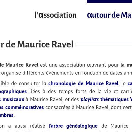
l’αssociation
αutour de Ma
r de Maurice Ravel
de Maurice Ravel
est une association œuvrant pour
la m
e organise différents événements en fonction de dates anni
sible de consulter la
chronologie de Maurice Ravel
, le
c
ographiques
liées à des temps forts de la vie et carri
 musicaux
à Maurice Ravel, et des
playlists
thématiques 
es commémoratives
consacrées à Maurice Ravel, dont cert
mbres
.
tion a aussi réalisé
l’arbre généalogique
de Maurice R